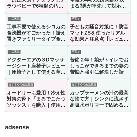
ラウベビーで6種類の汚れ
まる⁉男が率先して対応す
落ちを比較してみた
べき理由とは？
生活家電
子育て
工事不要で使えるシロカの
子どもの騒音対策に！防音
食洗機がすごかった！据え
マットZSを使ったリアル
置きファミリータイプ食洗
な効果と注意点【レビュ
機の決定版といえる魅力を
ー】
徹底的に紹介！
生活家電
子育て
ドクターエアの３Dマッサ
苦節２年！娘がトイレでお
ージシート座椅子レビュー
しっこができるまでの妻の
｜座椅子として使える革命
苦悩と強引に解決した話
的マッサージシート
おすすめの生活雑貨
おすすめの生活雑貨
オードリーも愛用！冷え性
カップラーメンの汁の最高
対策の靴下「まるでこたつ
な捨て方｜シンクに流さず
ソックス」を購入｜使用感
高吸水ポリマーで固めるの
を正直レビュー
がラクだった！
adsense