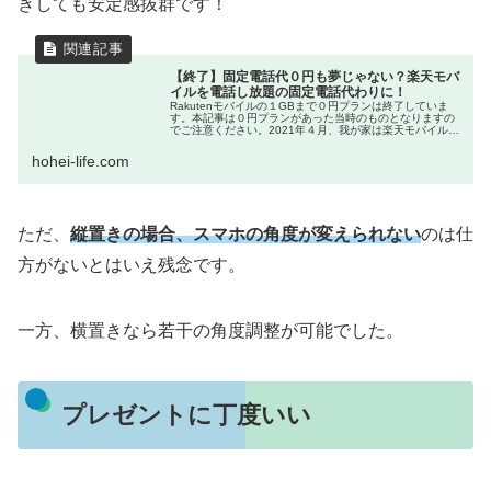
きしても安定感抜群です！
【終了】固定電話代０円も夢じゃない？楽天モバ
イルを電話し放題の固定電話代わりに！
Rakutenモバイルの１GBまで０円プランは終了していま
す。本記事は０円プランがあった当時のものとなりますの
でご注意ください。2021年４月、我が家は楽天モバイル
（Rakuten UN-LIMIT VI）と契約しました。楽天モバイル
と契約...
hohei-life.com
ただ、
縦置きの場合、スマホの角度が変えられない
のは仕
方がないとはいえ残念です。
一方、横置きなら若干の角度調整が可能でした。
プレゼントに丁度いい