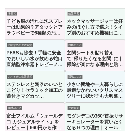
子育て
生活家電
子ども服の汚れに泡スプレ
ネックマッサージャーは好
ーは効果的？アタックとア
みのほぐし方で選ぶ！タイ
ラウベビーで6種類の汚れ
プ別のおすすめ機種はこ
落ちを比較してみた
れ！
おすすめの生活雑貨
団地のこと
PFASも除去！手軽に安全
玄関シートを貼り替え
でおいしい水が飲める蛇口
て”帰りたくなる玄関”に｜
直結型浄水器トレビーノ｜
掃除が楽になる理由と貼り
カセッティシリーズレビュ
方を紹介！
ー
おすすめの生活雑貨
団地のこと
ステンレスと陶器のいいと
小さい団地や一人暮らしに
こどり！セラミック加工の
最適なかわいいクリスマス
蓋付きマグカッ
ツリーに我が子も大興奮！
プ”nosanka”を紹介！
おすすめのグラスツリーは
たったの24センチ！
団地のこと
生活家電
富士フイルム「ウォールデ
モダンデコの360°首振りサ
コ カジュアルライト」を
ーキュレーターを買いたく
レビュー｜660円から作れ
なる９つの理由｜オールシ