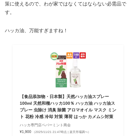
策に使えるので、わが家ではなくてはならない必需品で
す。
ハッカ油、万能すぎますね！
【食品添加物・日本製】天然ハッカ油スプレー
100ml 天然和種ハッカ100％ ハッカ油 ハッカ油ス
プレー 虫除け 消臭 除菌 アロマオイル マスク ミン
ト 花粉 冷感 冷却 対策 薄荷 はっか カメムシ対策
ハッカ専門店ペパーミント商会
¥1,900
（2025/11/21 21:47時点 | 楽天市場調べ）