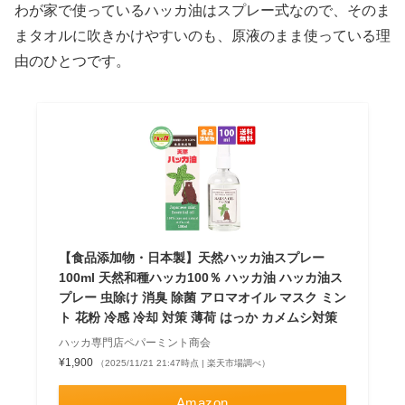
わが家で使っているハッカ油はスプレー式なので、そのま
まタオルに吹きかけやすいのも、原液のまま使っている理
由のひとつです。
【食品添加物・日本製】天然ハッカ油スプレー
100ml 天然和種ハッカ100％ ハッカ油 ハッカ油ス
プレー 虫除け 消臭 除菌 アロマオイル マスク ミン
ト 花粉 冷感 冷却 対策 薄荷 はっか カメムシ対策
ハッカ専門店ペパーミント商会
¥1,900
（2025/11/21 21:47時点 | 楽天市場調べ）
Amazon