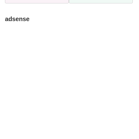
るフォトパネルの感想
ーズン使えるマルチサーキ
ュレーター
adsense