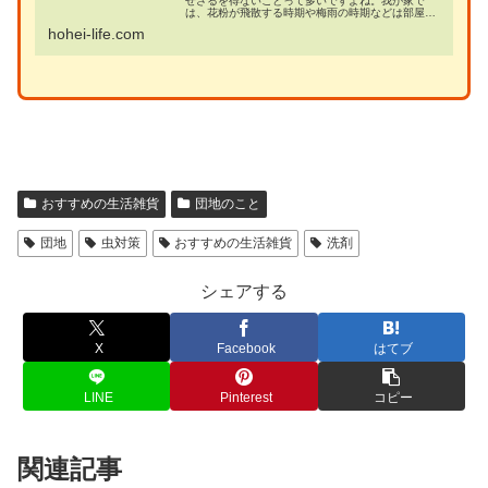
せざるを得ないことって多いですよね。我が家で
は、花粉が飛散する時期や梅雨の時期などは部屋干
ししていますし、地域によっては黄砂が飛んでくる
hohei-life.com
時期も外に洗濯物は干したくないものです。でも部
屋干しだとな…
おすすめの生活雑貨
団地のこと
団地
虫対策
おすすめの生活雑貨
洗剤
シェアする
X
Facebook
はてブ
LINE
Pinterest
コピー
関連記事