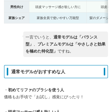
男性向け
頭皮マッサージ感が欲しい方に
頭皮を
家族シェア
家族全員で使いやすい万能型
髪のダメージ
一言でいうと、
通常モデルは「バランス
型」
、
プレミアムモデルは「やさしさと効果
を極めた特化型」
ですね。
通常モデルがおすすめな人
・
初めてリファのブラシを使う人
価格もお手頃で「お試し」感覚にぴったり！
・
頭皮マッサージ感も欲しい人