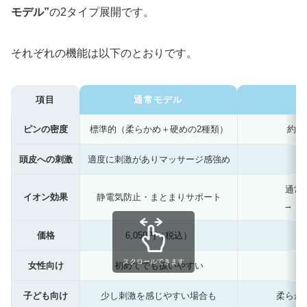
モデル”
の2タイプ展開です。
それぞれの機能は以下のとおりです。
項目
通常モデル
ピンの密度
標準的（柔らかめ＋硬めの2種類）
約2
頭皮への刺激
適度に刺激がありマッサージ感強め
通常
イオン効果
静電気防止・まとまりサポート
→ 
価格
6,050円（税込）
スクロールできます
女性向け
初めてでも扱いやすい
子ども向け
少し刺激を感じやすい場合も
柔らか