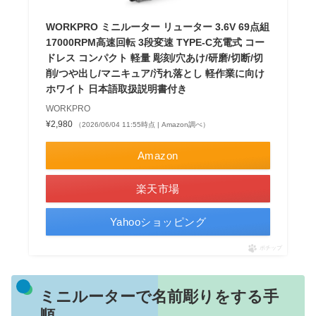
WORKPRO ミニルーター リューター 3.6V 69点組
17000RPM高速回転 3段変速 TYPE-C充電式 コー
ドレス コンパクト 軽量 彫刻/穴あけ/研磨/切断/切
削/つや出し/マニキュア/汚れ落とし 軽作業に向け
ホワイト 日本語取扱説明書付き
WORKPRO
¥2,980
（2026/06/04 11:55時点 | Amazon調べ）
Amazon
楽天市場
Yahooショッピング
ポチップ
ミニルーターで名前彫りをする手
順