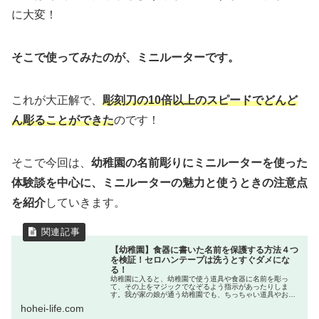
に大変！
そこで使ってみたのが、ミニルーターです。
これが大正解で、
彫刻刀の10倍以上のスピードでどんど
ん彫ることができた
のです！
そこで今回は、
幼稚園の名前彫りにミニルーターを使った
体験談を中心に、ミニルーターの魅力と使うときの注意点
を紹介
していきます。
【幼稚園】食器に書いた名前を保護する方法４つ
を検証！セロハンテープは洗うとすぐダメにな
る！
幼稚園に入ると、幼稚園で使う道具や食器に名前を彫っ
て、その上をマジックでなぞるよう指示があったりしま
す。我が家の娘が通う幼稚園でも、ちっちゃい道具やお箸
にまで名前を彫るように指示がありました。名前を彫る問
hohei-life.com
題はダイソーのミニルーターで解決しま...