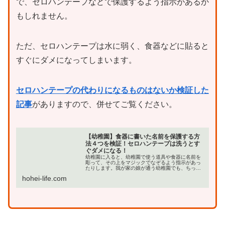
で、セロハンテープなどで保護するよう指示があるか
もしれません。
ただ、セロハンテープは水に弱く、食器などに貼ると
すぐにダメになってしまいます。
セロハンテープの代わりになるものはないか検証した
記事
がありますので、併せてご覧ください。
【幼稚園】食器に書いた名前を保護する方
法４つを検証！セロハンテープは洗うとす
ぐダメになる！
幼稚園に入ると、幼稚園で使う道具や食器に名前を
彫って、その上をマジックでなぞるよう指示があっ
たりします。我が家の娘が通う幼稚園でも、ちっち
ゃい道具やお箸にまで名前を彫るように指示があり
hohei-life.com
ました。名前を彫る問題はダイソーのミニルーター
で解決しま…